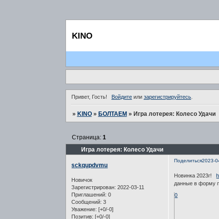
KINO
Привет, Гость!
Войдите
или
зарегистрируйтесь
.
»
KINO
»
БОЛТАЕМ
»
Игра лотерея: Колесо Удачи
Страница:
1
Игра лотерея: Колесо Удачи
Поделиться
2023-0
sckqupdvmu
Новинка 2023г!
h
Новичок
данные в форму 
Зарегистрирован
: 2022-03-11
Приглашений:
0
0
Сообщений:
3
Уважение:
[+0/-0]
Позитив:
[+0/-0]