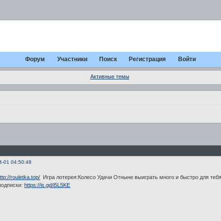
Форум
Участники
Поиск
Регистрация
Войти
Активные темы
4-01 04:50:48
ttp://rouletka.top/
Игра лотерея:Колесо Удачи Отныне выиграть много и быстро для тебя 
подписки:
https://is.gd/i5L5KE