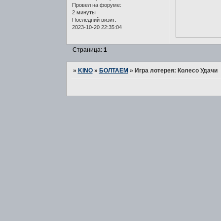
Провел на форуме:
2 минуты
Последний визит:
2023-10-20 22:35:04
Страница:
1
»
KINO
»
БОЛТАЕМ
»
Игра лотерея: Колесо Удачи